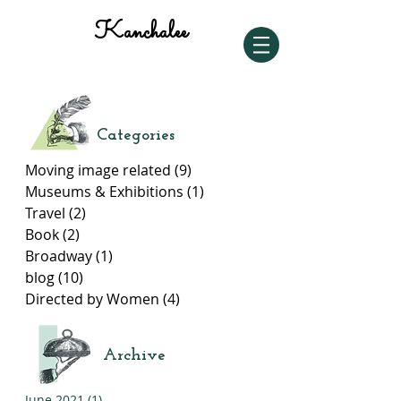
Kanchalee
Categories
Moving image related
(9)
9 posts
Museums & Exhibitions
(1)
1 post
Travel
(2)
2 posts
Book
(2)
2 posts
Broadway
(1)
1 post
blog
(10)
10 posts
Directed by Women
(4)
4 posts
Archive
June 2021
(1)
1 post